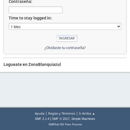
Contraseña:
Time to stay logged in:
¿Olvidaste tu contraseña?
Logueate en ZonaBlanquiazul
|
|
Ayuda
Reglas y Términos
Ir Arriba ▲
|
,
SMF 2.1.4
SMF © 2017
Simple Machines
for
SMFAds
Free Forums