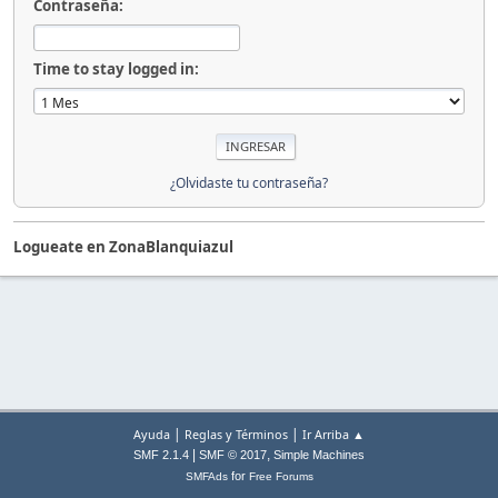
Contraseña:
Time to stay logged in:
¿Olvidaste tu contraseña?
Logueate en ZonaBlanquiazul
|
|
Ayuda
Reglas y Términos
Ir Arriba ▲
|
,
SMF 2.1.4
SMF © 2017
Simple Machines
for
SMFAds
Free Forums