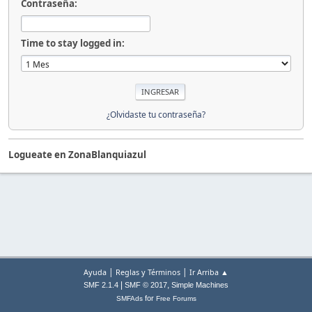
Contraseña:
Time to stay logged in:
¿Olvidaste tu contraseña?
Logueate en ZonaBlanquiazul
|
|
Ayuda
Reglas y Términos
Ir Arriba ▲
|
,
SMF 2.1.4
SMF © 2017
Simple Machines
for
SMFAds
Free Forums