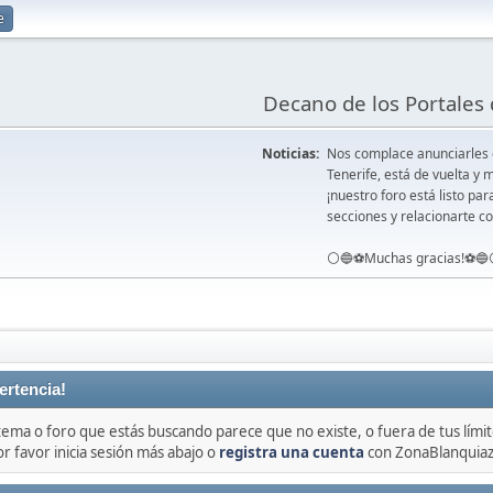
e
Decano de los Portales 
Noticias:
Nos complace anunciarles
Tenerife, está de vuelta 
¡nuestro foro está listo pa
secciones y relacionarte co
⚪️🔵⚽️Muchas gracias!⚽️🔵
ertencia!
 tema o foro que estás buscando parece que no existe, o fuera de tus límit
or favor inicia sesión más abajo o
registra una cuenta
con ZonaBlanquiaz