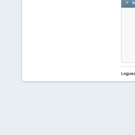
I
Loguea