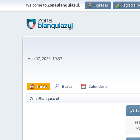
Welcome to
ZonaBlanquiazul
.
Ingresar
Registrars
Ago 07, 2026, 19:37
Inicio
Buscar
Calendario
ZonaBlanquiazul
¡Adv
El
P