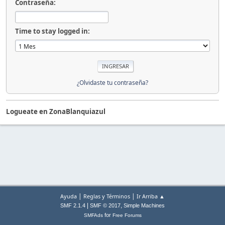
Contraseña:
Time to stay logged in:
¿Olvidaste tu contraseña?
Logueate en ZonaBlanquiazul
|
|
Ayuda
Reglas y Términos
Ir Arriba ▲
|
,
SMF 2.1.4
SMF © 2017
Simple Machines
for
SMFAds
Free Forums