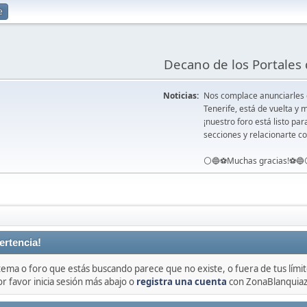
e
Decano de los Portales 
Noticias:
Nos complace anunciarles
Tenerife, está de vuelta 
¡nuestro foro está listo pa
secciones y relacionarte co
⚪️🔵⚽️Muchas gracias!⚽️🔵
ertencia!
 tema o foro que estás buscando parece que no existe, o fuera de tus límit
or favor inicia sesión más abajo o
registra una cuenta
con ZonaBlanquiaz