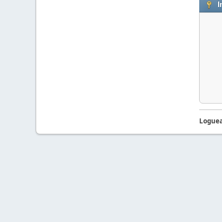
I
Loguea