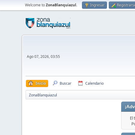
Welcome to
ZonaBlanquiazul
.
Ingresar
Registrars
Ago 07, 2026, 03:55
Inicio
Buscar
Calendario
ZonaBlanquiazul
¡Adv
El
P