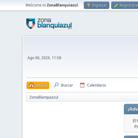
Welcome to
ZonaBlanquiazul
.
Ingresar
Registrars
Ago 06, 2026, 11:58
Inicio
Buscar
Calendario
ZonaBlanquiazul
¡Adv
El
P