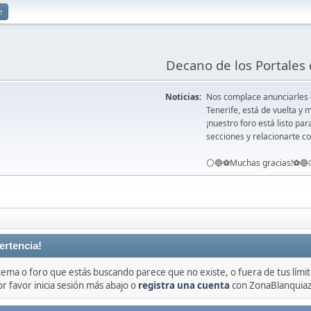
e
Decano de los Portales 
Noticias:
Nos complace anunciarles
Tenerife, está de vuelta 
¡nuestro foro está listo pa
secciones y relacionarte co
⚪️🔵⚽️Muchas gracias!⚽️🔵
ertencia!
 tema o foro que estás buscando parece que no existe, o fuera de tus límit
or favor inicia sesión más abajo o
registra una cuenta
con ZonaBlanquiaz