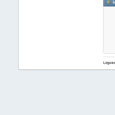
I
Loguea