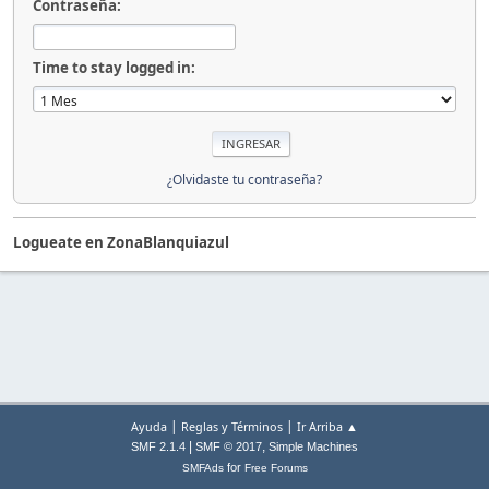
Contraseña:
Time to stay logged in:
¿Olvidaste tu contraseña?
Logueate en ZonaBlanquiazul
|
|
Ayuda
Reglas y Términos
Ir Arriba ▲
|
,
SMF 2.1.4
SMF © 2017
Simple Machines
for
SMFAds
Free Forums