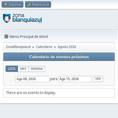
Ingresar
Registrarse
Menú Principal de Móvil
ZonaBlanquiazul
Calendario
Agosto 2026
►
►
Calendario de eventos próximos
LISTA
MES
SEMANA
para
There are no events to display.