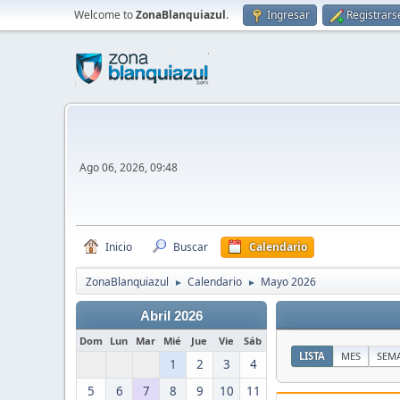
Welcome to
ZonaBlanquiazul
.
Ingresar
Registrars
Ago 06, 2026, 09:48
Inicio
Buscar
Calendario
ZonaBlanquiazul
Calendario
Mayo 2026
►
►
Abril 2026
Dom
Lun
Mar
Mié
Jue
Vie
Sáb
LISTA
MES
SEM
1
2
3
4
5
6
7
8
9
10
11