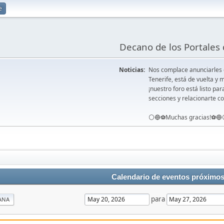
e
Decano de los Portales 
Noticias:
Nos complace anunciarles
Tenerife, está de vuelta 
¡nuestro foro está listo pa
secciones y relacionarte co
⚪️🔵⚽️Muchas gracias!⚽️🔵
Calendario de eventos próximo
para
ANA