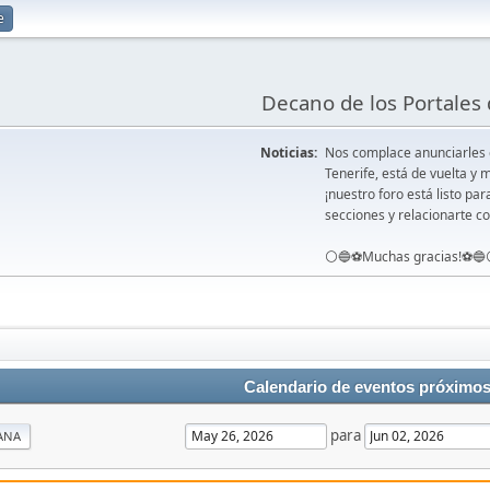
e
Decano de los Portales 
Noticias:
Nos complace anunciarles
Tenerife, está de vuelta 
¡nuestro foro está listo pa
secciones y relacionarte co
⚪️🔵⚽️Muchas gracias!⚽️🔵
Calendario de eventos próximo
para
ANA