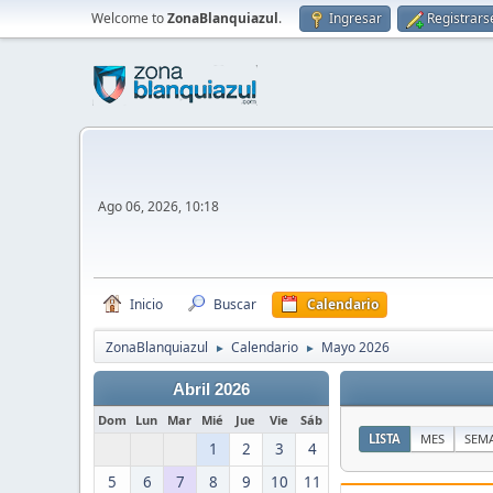
Welcome to
ZonaBlanquiazul
.
Ingresar
Registrars
Ago 06, 2026, 10:18
Inicio
Buscar
Calendario
ZonaBlanquiazul
Calendario
Mayo 2026
►
►
Abril 2026
Dom
Lun
Mar
Mié
Jue
Vie
Sáb
LISTA
MES
SEM
1
2
3
4
5
6
7
8
9
10
11