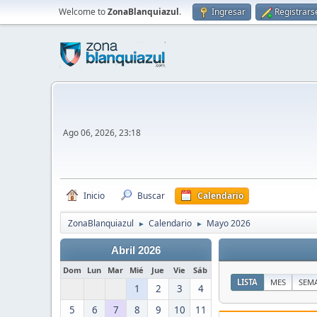
Welcome to
ZonaBlanquiazul
.
Ingresar
Registrars
Ago 06, 2026, 23:18
Inicio
Buscar
Calendario
ZonaBlanquiazul
Calendario
Mayo 2026
►
►
Abril 2026
Dom
Lun
Mar
Mié
Jue
Vie
Sáb
LISTA
MES
SEM
1
2
3
4
5
6
7
8
9
10
11