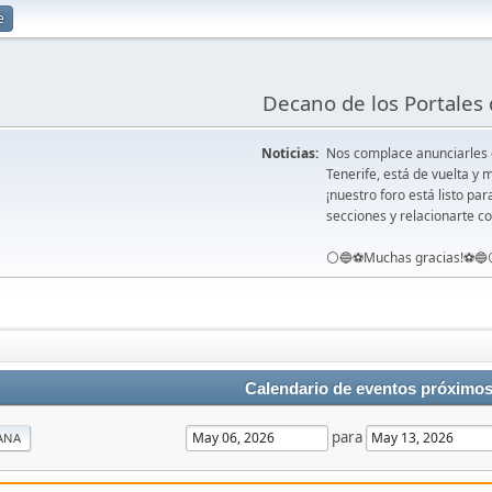
e
Decano de los Portales 
Noticias:
Nos complace anunciarles
Tenerife, está de vuelta 
¡nuestro foro está listo pa
secciones y relacionarte co
⚪️🔵⚽️Muchas gracias!⚽️🔵
Calendario de eventos próximo
para
ANA