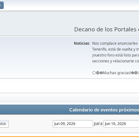
e
Decano de los Portales 
Noticias:
Nos complace anunciarles
Tenerife, está de vuelta 
¡nuestro foro está listo pa
secciones y relacionarte co
⚪️🔵⚽️Muchas gracias!⚽️🔵
Calendario de eventos próximo
para
ANA