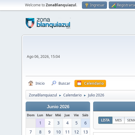
Welcome to
ZonaBlanquiazul
.
Ingresar
Registrars
Ago 06, 2026, 15:04
Inicio
Buscar
Calendario
ZonaBlanquiazul
Calendario
Julio 2026
►
►
Junio 2026
Dom
Lun
Mar
Mié
Jue
Vie
Sáb
LISTA
MES
SEM
1
2
3
4
5
6
7
8
9
10
11
12
13