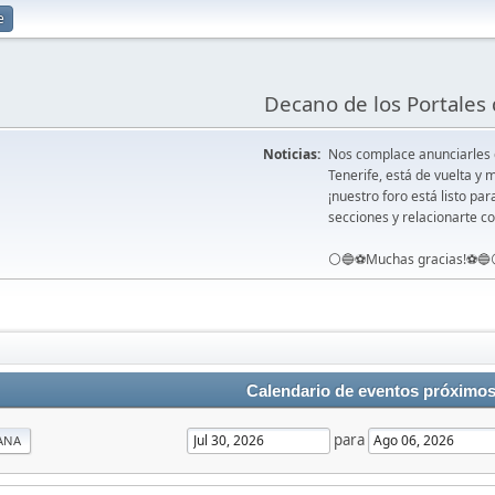
e
Decano de los Portales 
Noticias:
Nos complace anunciarles
Tenerife, está de vuelta 
¡nuestro foro está listo pa
secciones y relacionarte co
⚪️🔵⚽️Muchas gracias!⚽️🔵
Calendario de eventos próximo
para
ANA