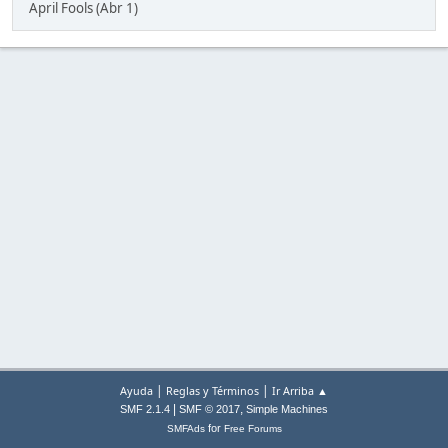
April Fools (Abr 1)
|
|
Ayuda
Reglas y Términos
Ir Arriba ▲
|
,
SMF 2.1.4
SMF © 2017
Simple Machines
for
SMFAds
Free Forums