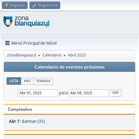
Ingresar
Registrarse
Menú Principal de Móvil
ZonaBlanquiazul
Calendario
Abril 2025
►
►
Calendario de eventos próximos
LISTA
MES
SEMANA
para
Cumpleaños
Abr 7
:
Batman (35)