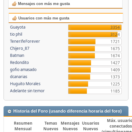
Mensajes con más me gusta
Usuarios con más me gusta
Guayota
3354
tio phil
3124
TenerifeForever
1721
Chijero_87
1675
Batman
1674
Redondito
1427
gofio amasado
1409
dcanarias
1373
Huguito Morales
1225
Adelante sin temor
1185
Historia del Foro (usando diferencia horaria del foro)
Máx. usuari
Resumen
Temas
Mensajes
Usuarios
conectados
Mensual
Nuevos
Nuevos
Nuevos
(simultáneame