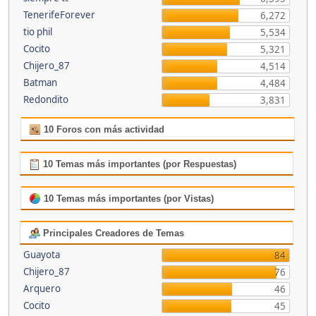
TenerifeForever
6,272
tio phil
5,534
Cocito
5,321
Chijero_87
4,514
Batman
4,484
Redondito
3,831
10 Foros con más actividad
10 Temas más importantes (por Respuestas)
10 Temas más importantes (por Vistas)
Principales Creadores de Temas
Guayota
84
Chijero_87
76
Arquero
46
Cocito
45