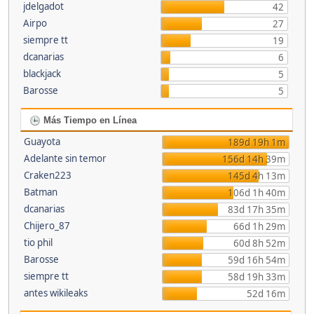
jdelgadot
42
Airpo
27
siempre tt
19
dcanarias
6
blackjack
5
Barosse
5
Más Tiempo en Línea
Guayota
189d 19h 1m
Adelante sin temor
156d 14h 39m
Craken223
145d 4h 13m
Batman
106d 1h 40m
dcanarias
83d 17h 35m
Chijero_87
66d 1h 29m
tio phil
60d 8h 52m
Barosse
59d 16h 54m
siempre tt
58d 19h 33m
antes wikileaks
52d 16m