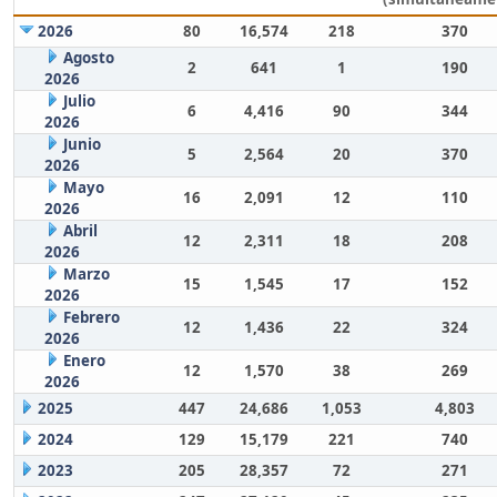
2026
80
16,574
218
370
Agosto
2
641
1
190
2026
Julio
6
4,416
90
344
2026
Junio
5
2,564
20
370
2026
Mayo
16
2,091
12
110
2026
Abril
12
2,311
18
208
2026
Marzo
15
1,545
17
152
2026
Febrero
12
1,436
22
324
2026
Enero
12
1,570
38
269
2026
2025
447
24,686
1,053
4,803
2024
129
15,179
221
740
2023
205
28,357
72
271