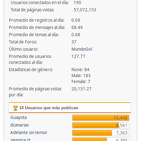
Usuarios conectados en el día:
190
Total de páginas vistas:
57,072,153
Promedio de registros al día:
0.69
Promedio de mensajes al día:
68.49
Promedio de temas al día:
0.68
Total de Foros:
37
Último usuario:
MundoGol
Promedio de usuarios
127.77
conectados al día:
Estadísticas de género:
None: 84
Male: 183
Female: 7
Promedio de páginas vistas
20,131.27
por día:
10 Usuarios que más publican
Guayota
10,448
dcanarias
8,561
Adelante sin temor
7,363
siempre tt
6,395