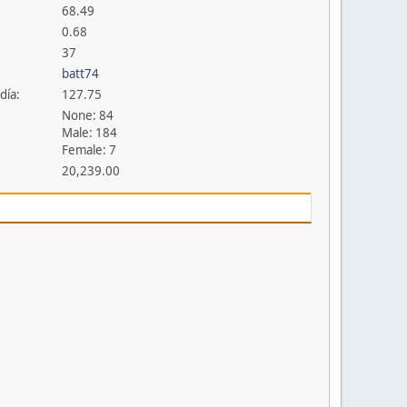
68.49
0.68
37
batt74
día:
127.75
None: 84
Male: 184
Female: 7
20,239.00