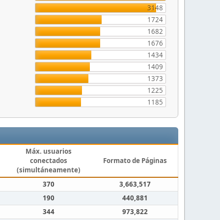
3148
1724
1682
1676
1434
1409
1373
1225
1185
Máx. usuarios
conectados
Formato de Páginas
(simultáneamente)
370
3,663,517
190
440,881
344
973,822