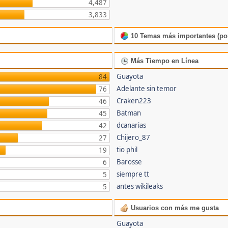
4,487
3,833
10 Temas más importantes (por
Más Tiempo en Línea
Guayota
84
Adelante sin temor
76
Craken223
46
Batman
45
dcanarias
42
Chijero_87
27
tio phil
19
Barosse
6
siempre tt
5
antes wikileaks
5
Usuarios con más me gusta
Guayota