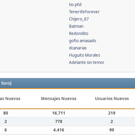
tio phil
TenerifeForever
Chijero_87
Batman
Redondito
gofio amasado
dcanarias
Huguito Morales
Adelante sin temor
 foro)
as Nuevos
Mensajes Nuevos
Usuarios Nuevos
80
16,711
219
2
778
2
6
4,416
90