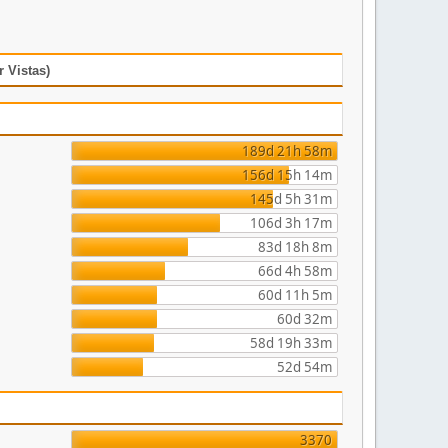
 Vistas)
189d 21h 58m
156d 15h 14m
145d 5h 31m
106d 3h 17m
83d 18h 8m
66d 4h 58m
60d 11h 5m
60d 32m
58d 19h 33m
52d 54m
3370