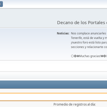
e
Decano de los Portales 
Noticias:
Nos complace anunciarles
Tenerife, está de vuelta 
¡nuestro foro está listo pa
secciones y relacionarte co
⚪️🔵⚽️Muchas gracias!⚽️🔵
Promedio de registros al día: