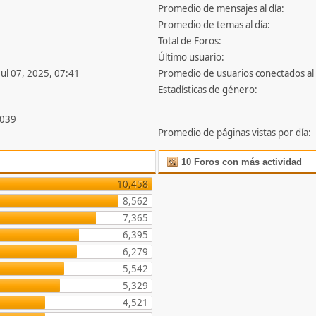
Promedio de mensajes al día:
Promedio de temas al día:
Total de Foros:
Último usuario:
Jul 07, 2025, 07:41
Promedio de usuarios conectados al 
Estadísticas de género:
,039
Promedio de páginas vistas por día:
10 Foros con más actividad
10,458
8,562
7,365
6,395
6,279
5,542
5,329
4,521