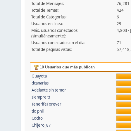
Total de Mensajes:
76,281
Total de Temas:
424
Total de Categorías:
6
Usuarios en línea:
29
Máx. usuarios conectados
4,803 - 
(simultáneamente):
Usuarios conectados en el día:
71
Total de páginas vistas:
57,418
10 Usuarios que más publican
Guayota
dcanarias
Adelante sin temor
siempre tt
TenerifeForever
tio phil
Cocito
Chijero_87