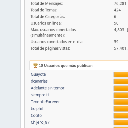
Total de Mensajes:
76,281
Total de Temas:
424
Total de Categorías:
6
Usuarios en línea:
50
Máx. usuarios conectados
4,803 - 
(simultáneamente):
Usuarios conectados en el día:
59
Total de páginas vistas:
57,401
10 Usuarios que más publican
Guayota
dcanarias
Adelante sin temor
siempre tt
TenerifeForever
tio phil
Cocito
Chijero_87