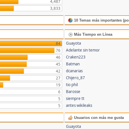
4,487
3,833
10 Temas más importantes (por
Más Tiempo en Línea
Guayota
84
Adelante sin temor
76
Craken223
46
Batman
45
dcanarias
42
Chijero_87
27
tio phil
19
Barosse
6
siempre tt
5
antes wikileaks
5
Usuarios con más me gusta
Guayota