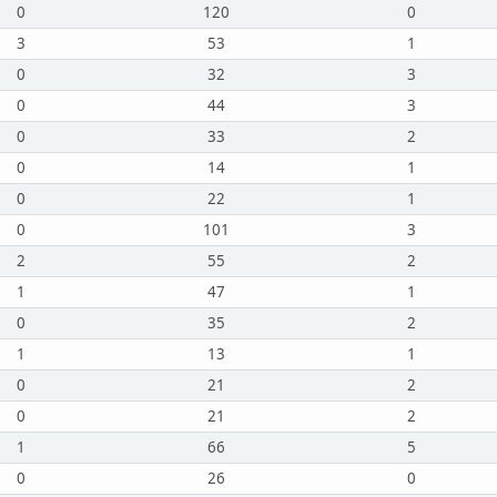
0
120
0
3
53
1
0
32
3
0
44
3
0
33
2
0
14
1
0
22
1
0
101
3
2
55
2
1
47
1
0
35
2
1
13
1
0
21
2
0
21
2
1
66
5
0
26
0