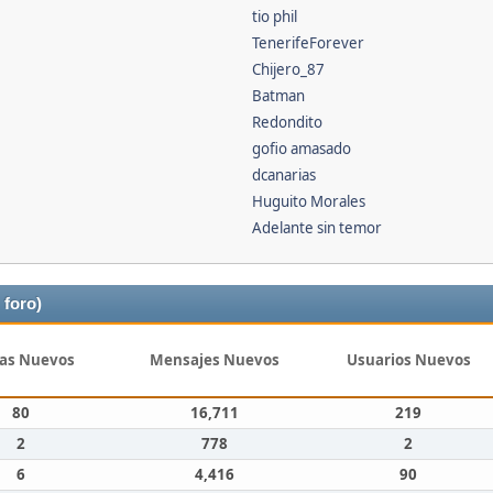
tio phil
TenerifeForever
Chijero_87
Batman
Redondito
gofio amasado
dcanarias
Huguito Morales
Adelante sin temor
 foro)
as Nuevos
Mensajes Nuevos
Usuarios Nuevos
80
16,711
219
2
778
2
6
4,416
90