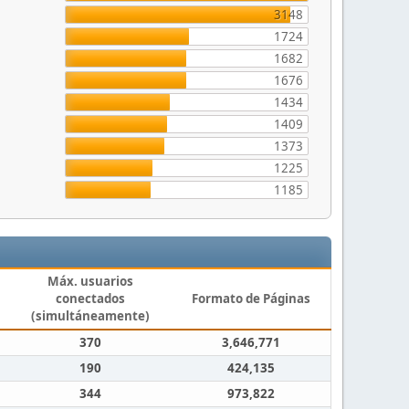
3148
1724
1682
1676
1434
1409
1373
1225
1185
Máx. usuarios
conectados
Formato de Páginas
(simultáneamente)
370
3,646,771
190
424,135
344
973,822