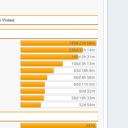
 Vistas)
189d 21h 58m
156d 15h 14m
145d 5h 31m
106d 3h 13m
83d 18h 8m
66d 4h 58m
60d 11h 5m
60d 32m
58d 19h 33m
52d 54m
3370