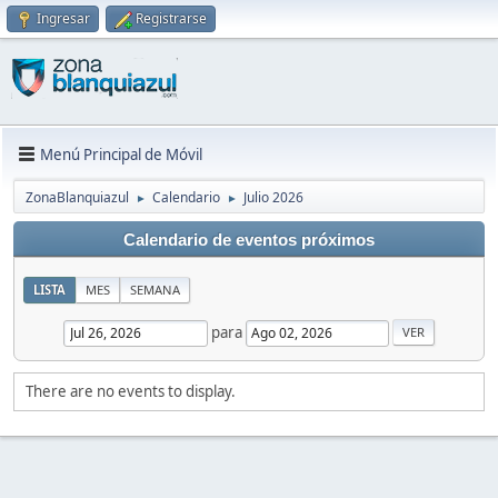
Ingresar
Registrarse
Menú Principal de Móvil
ZonaBlanquiazul
Calendario
Julio 2026
►
►
Calendario de eventos próximos
LISTA
MES
SEMANA
para
There are no events to display.