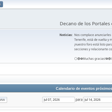
e
Decano de los Portales 
Noticias:
Nos complace anunciarles
Tenerife, está de vuelta 
¡nuestro foro está listo pa
secciones y relacionarte co
⚪️🔵⚽️Muchas gracias!⚽️🔵
Calendario de eventos próximo
para
ANA