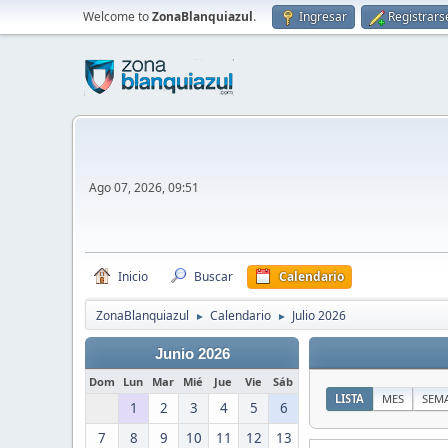
Welcome to
ZonaBlanquiazul
.
Ingresar
Registrars
Ago 07, 2026, 09:51
Inicio
Buscar
Calendario
ZonaBlanquiazul
Calendario
Julio 2026
►
►
Junio 2026
Dom
Lun
Mar
Mié
Jue
Vie
Sáb
LISTA
MES
SEM
1
2
3
4
5
6
7
8
9
10
11
12
13