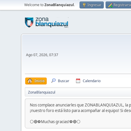
Welcome to
ZonaBlanquiazul
.
Ingresar
Registrars
Ago 07, 2026, 07:37
Inicio
Buscar
Calendario
ZonaBlanquiazul
Nos complace anunciarles que ZONABLANQUIAZUL, la pri
¡nuestro foro está listo para acompañar al equipo! Si dese
⚪️🔵⚽️Muchas gracias!⚽️🔵⚪️