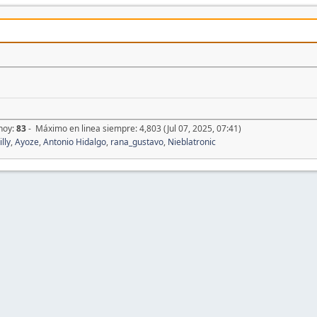
 hoy:
83
- Máximo en linea siempre: 4,803 (Jul 07, 2025, 07:41)
illy
,
Ayoze
,
Antonio Hidalgo
,
rana_gustavo
,
Nieblatronic