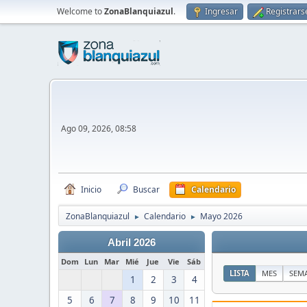
Welcome to
ZonaBlanquiazul
.
Ingresar
Registrars
Ago 09, 2026, 08:58
Inicio
Buscar
Calendario
ZonaBlanquiazul
Calendario
Mayo 2026
►
►
Abril 2026
Dom
Lun
Mar
Mié
Jue
Vie
Sáb
LISTA
MES
SEM
1
2
3
4
5
6
7
8
9
10
11