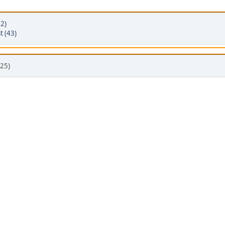
32)
 (43)
25)