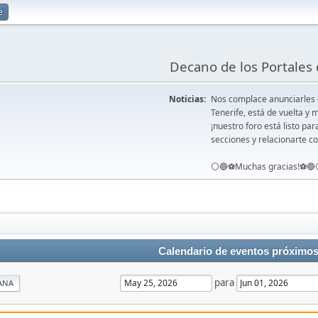
e
Decano de los Portales 
Noticias:
Nos complace anunciarles
Tenerife, está de vuelta 
¡nuestro foro está listo pa
secciones y relacionarte co
⚪️🔵⚽️Muchas gracias!⚽️🔵
Calendario de eventos próximo
para
ANA