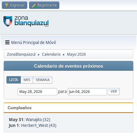
Ingresar
Registrarse
Menú Principal de Móvil
ZonaBlanquiazul
Calendario
Mayo 2026
►
►
Calendario de eventos próximos
LISTA
MES
SEMANA
para
Cumpleaños
May 31
:
Wanajito (32)
Jun 1
:
Herbert_West (43)