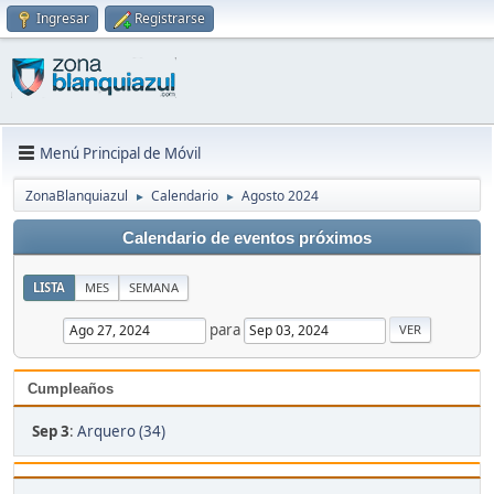
Ingresar
Registrarse
Menú Principal de Móvil
ZonaBlanquiazul
Calendario
Agosto 2024
►
►
Calendario de eventos próximos
LISTA
MES
SEMANA
para
Cumpleaños
Sep 3
:
Arquero (34)