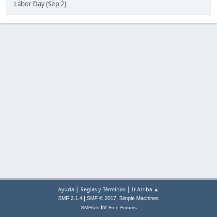
Labor Day (Sep 2)
|
|
Ayuda
Reglas y Términos
Ir Arriba ▲
|
,
SMF 2.1.4
SMF © 2017
Simple Machines
for
SMFAds
Free Forums