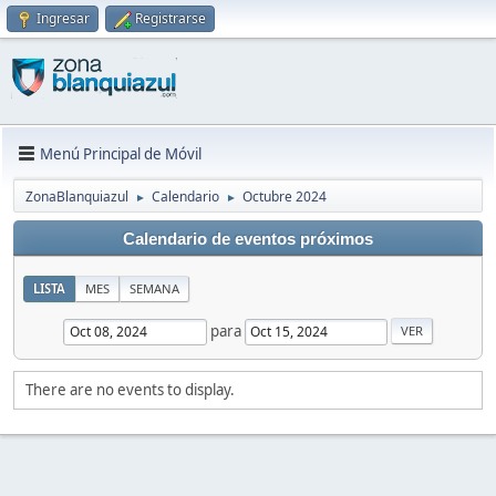
Ingresar
Registrarse
Menú Principal de Móvil
ZonaBlanquiazul
Calendario
Octubre 2024
►
►
Calendario de eventos próximos
LISTA
MES
SEMANA
para
There are no events to display.