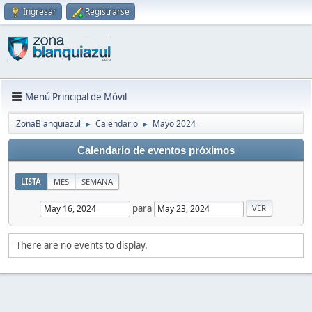
Ingresar
Registrarse
Menú Principal de Móvil
ZonaBlanquiazul
Calendario
Mayo 2024
►
►
Calendario de eventos próximos
LISTA
MES
SEMANA
para
There are no events to display.