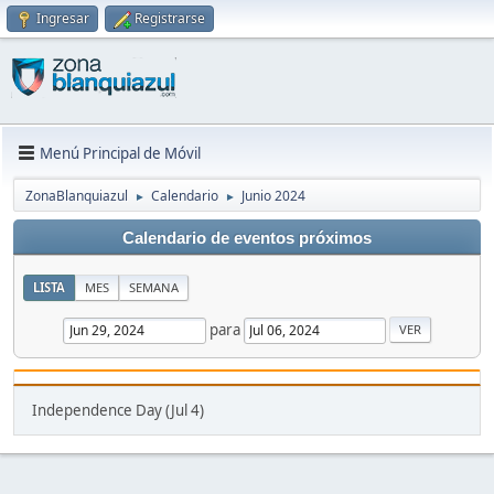
Ingresar
Registrarse
Menú Principal de Móvil
ZonaBlanquiazul
Calendario
Junio 2024
►
►
Calendario de eventos próximos
LISTA
MES
SEMANA
para
Independence Day (Jul 4)