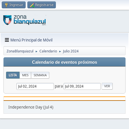
Ingresar
Registrarse
Menú Principal de Móvil
ZonaBlanquiazul
Calendario
Julio 2024
►
►
Calendario de eventos próximos
LISTA
MES
SEMANA
para
Independence Day (Jul 4)