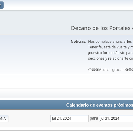
e
Decano de los Portales 
Noticias:
Nos complace anunciarles
Tenerife, está de vuelta 
¡nuestro foro está listo pa
secciones y relacionarte co
⚪️🔵⚽️Muchas gracias!⚽️🔵
Calendario de eventos próximo
para
ANA