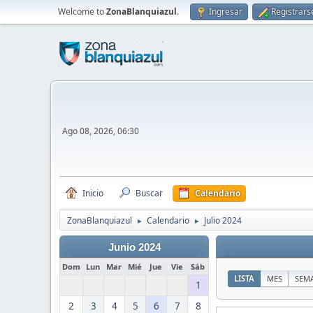
Welcome to
ZonaBlanquiazul
.
Ingresar
Registrars
Ago 08, 2026, 06:30
Inicio
Buscar
Calendario
ZonaBlanquiazul
Calendario
Julio 2024
►
►
Junio 2024
Dom
Lun
Mar
Mié
Jue
Vie
Sáb
LISTA
MES
SEM
1
2
3
4
5
6
7
8