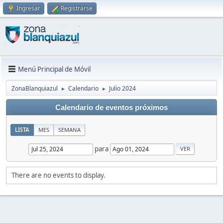
Ingresar
Registrarse
Menú Principal de Móvil
ZonaBlanquiazul
Calendario
Julio 2024
►
►
Calendario de eventos próximos
LISTA
MES
SEMANA
para
There are no events to display.