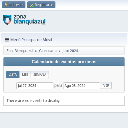
Ingresar
Registrarse
Menú Principal de Móvil
ZonaBlanquiazul
Calendario
Julio 2024
►
►
Calendario de eventos próximos
LISTA
MES
SEMANA
para
There are no events to display.