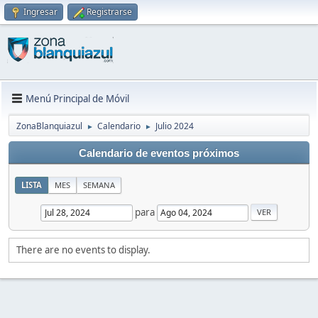
Ingresar
Registrarse
Menú Principal de Móvil
ZonaBlanquiazul
Calendario
Julio 2024
►
►
Calendario de eventos próximos
LISTA
MES
SEMANA
para
There are no events to display.