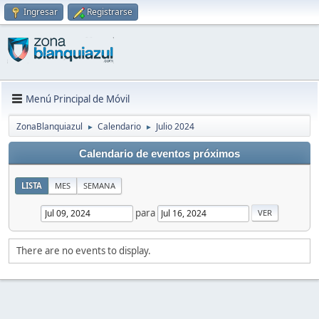
Ingresar
Registrarse
Menú Principal de Móvil
ZonaBlanquiazul
Calendario
Julio 2024
►
►
Calendario de eventos próximos
LISTA
MES
SEMANA
para
There are no events to display.