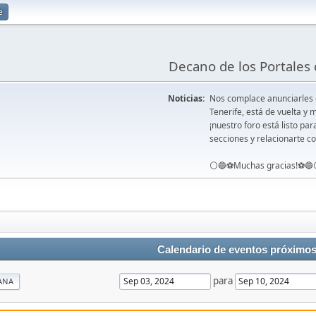
e
Decano de los Portales 
Noticias:
Nos complace anunciarles
Tenerife, está de vuelta 
¡nuestro foro está listo pa
secciones y relacionarte co
⚪️🔵⚽️Muchas gracias!⚽️🔵
Calendario de eventos próximo
para
ANA