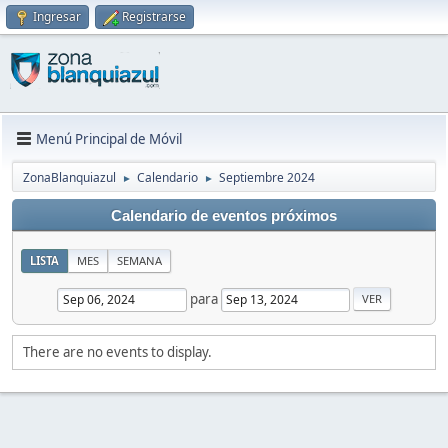
Ingresar
Registrarse
Menú Principal de Móvil
ZonaBlanquiazul
Calendario
Septiembre 2024
►
►
Calendario de eventos próximos
LISTA
MES
SEMANA
para
There are no events to display.