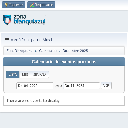
Ingresar
Registrarse
Menú Principal de Móvil
ZonaBlanquiazul
Calendario
Diciembre 2025
►
►
Calendario de eventos próximos
LISTA
MES
SEMANA
para
There are no events to display.