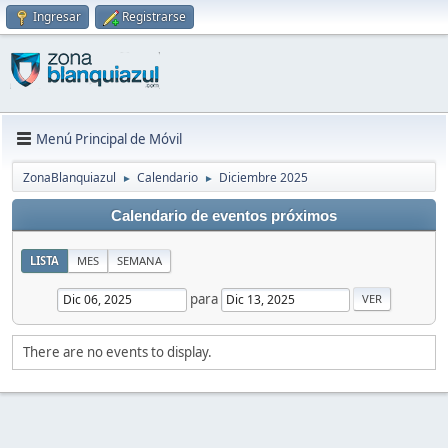
Ingresar
Registrarse
Menú Principal de Móvil
ZonaBlanquiazul
Calendario
Diciembre 2025
►
►
Calendario de eventos próximos
LISTA
MES
SEMANA
para
There are no events to display.