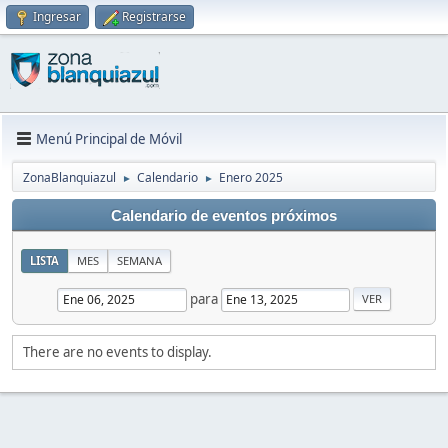
Ingresar
Registrarse
Menú Principal de Móvil
ZonaBlanquiazul
Calendario
Enero 2025
►
►
Calendario de eventos próximos
LISTA
MES
SEMANA
para
There are no events to display.