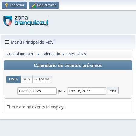
Ingresar
Registrarse
Menú Principal de Móvil
ZonaBlanquiazul
Calendario
Enero 2025
►
►
Calendario de eventos próximos
LISTA
MES
SEMANA
para
There are no events to display.