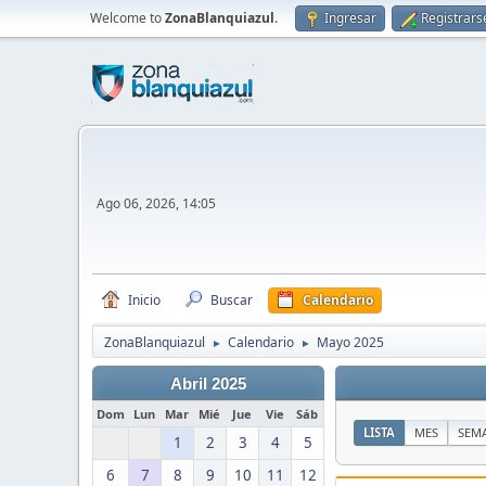
Welcome to
ZonaBlanquiazul
.
Ingresar
Registrars
Ago 06, 2026, 14:05
Inicio
Buscar
Calendario
ZonaBlanquiazul
Calendario
Mayo 2025
►
►
Abril 2025
Dom
Lun
Mar
Mié
Jue
Vie
Sáb
LISTA
MES
SEM
1
2
3
4
5
6
7
8
9
10
11
12