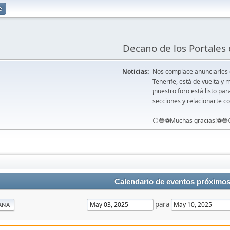
e
Decano de los Portales 
Noticias:
Nos complace anunciarles
Tenerife, está de vuelta 
¡nuestro foro está listo pa
secciones y relacionarte co
⚪️🔵⚽️Muchas gracias!⚽️🔵
Calendario de eventos próximo
para
ANA