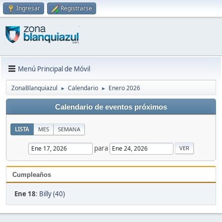
Ingresar
Registrarse
Menú Principal de Móvil
ZonaBlanquiazul
Calendario
Enero 2026
►
►
Calendario de eventos próximos
LISTA
MES
SEMANA
para
Cumpleaños
Ene 18
:
Billy (40)