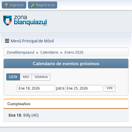
Ingresar
Registrarse
Menú Principal de Móvil
ZonaBlanquiazul
Calendario
Enero 2026
►
►
Calendario de eventos próximos
LISTA
MES
SEMANA
para
Cumpleaños
Ene 18
:
Billy (40)