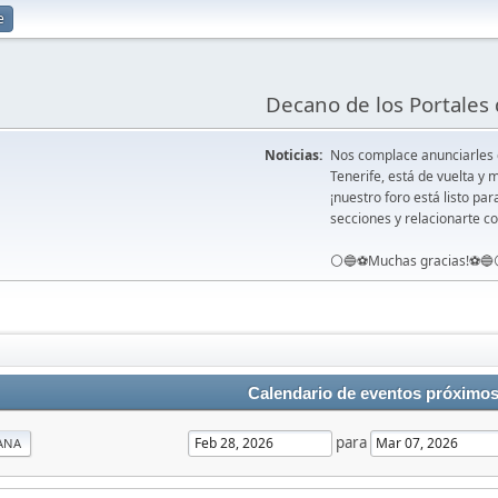
e
Decano de los Portales 
Noticias:
Nos complace anunciarles
Tenerife, está de vuelta 
¡nuestro foro está listo pa
secciones y relacionarte co
⚪️🔵⚽️Muchas gracias!⚽️🔵
Calendario de eventos próximo
para
ANA