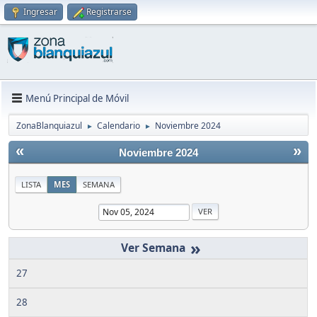
Ingresar
Registrarse
Menú Principal de Móvil
ZonaBlanquiazul
Calendario
Noviembre 2024
►
►
«
»
Noviembre 2024
LISTA
MES
SEMANA
»
27
28