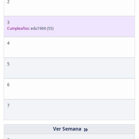
2
3
Cumpleaños:
edu1969
(55)
4
5
6
7
»