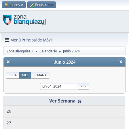
Ingresar
Registrarse
Menú Principal de Móvil
ZonaBlanquiazul
Calendario
Junio 2024
►
►
«
»
Junio 2024
LISTA
MES
SEMANA
»
26
27