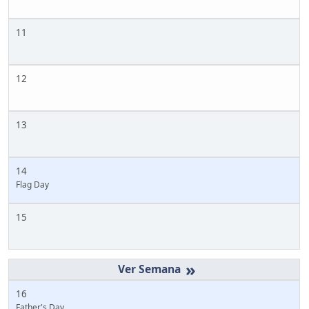
11
12
13
14
Flag Day
15
»
16
Father's Day