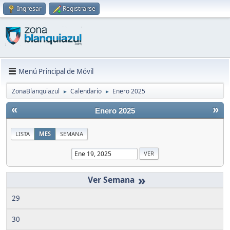
Ingresar
Registrarse
Menú Principal de Móvil
ZonaBlanquiazul
Calendario
Enero 2025
►
►
«
»
Enero 2025
LISTA
MES
SEMANA
»
29
30