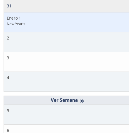
31
Enero 1
New Year's
2
3
4
»
5
6