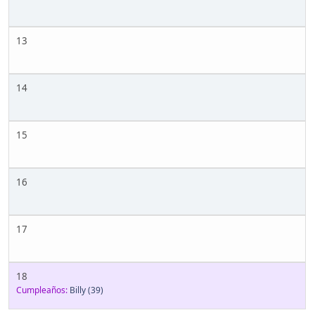
13
14
15
16
17
18
Cumpleaños:
Billy
(39)