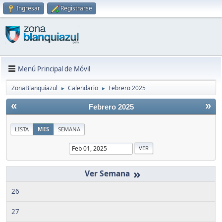
Ingresar
Registrarse
Menú Principal de Móvil
ZonaBlanquiazul
Calendario
Febrero 2025
►
►
«
»
Febrero 2025
LISTA
MES
SEMANA
»
26
27