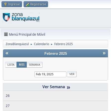
Ingresar
Registrarse
Menú Principal de Móvil
ZonaBlanquiazul
Calendario
Febrero 2025
►
►
«
»
Febrero 2025
LISTA
MES
SEMANA
»
26
27