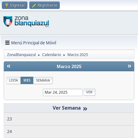
Ingresar
Registrarse
Menú Principal de Móvil
ZonaBlanquiazul
Calendario
Marzo 2025
►
►
«
»
Marzo 2025
LISTA
MES
SEMANA
»
23
24